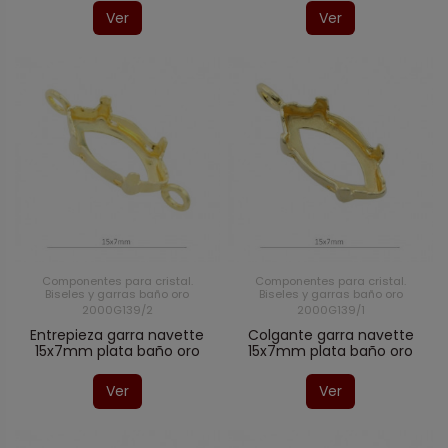
Ver
Ver
Componentes para cristal.
Componentes para cristal.
Biseles y garras baño oro
Biseles y garras baño oro
2000G139/2
2000G139/1
Entrepieza garra navette
Colgante garra navette
15x7mm plata baño oro
15x7mm plata baño oro
Ver
Ver