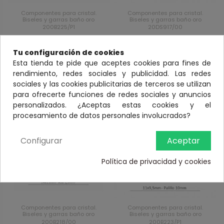
Componentes para cristal.
Componentes para cristal.
Biseles y garras baño oro
Biseles y garras baño oro
200B225/P1
20DS917/00
Bisel pendiente disco
Bisel colgante cuadrado
9,5mm-bisel luna
12mm con asa 1,50mm
Tu configuración de cookies
8x5,5mm plata baño oro
plata baño oro
Esta tienda te pide que aceptes cookies para fines de
rendimiento, redes sociales y publicidad. Las redes
Ver
Ver
sociales y las cookies publicitarias de terceros se utilizan
para ofrecerte funciones de redes sociales y anuncios
personalizados. ¿Aceptas estas cookies y el
procesamiento de datos personales involucrados?
Configurar
Aceptar
Política de privacidad y cookies
Componentes para cristal.
Componentes para cristal.
Biseles y garras baño oro
Biseles y garras baño oro
200B218/00
200B223/P1