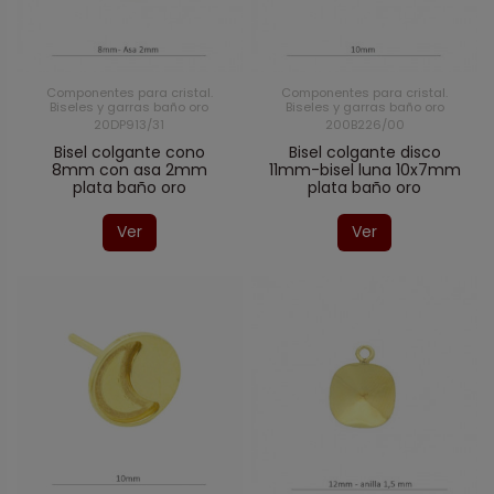
Componentes para cristal.
Componentes para cristal.
Biseles y garras baño oro
Biseles y garras baño oro
20DP913/31
200B226/00
Bisel colgante cono
Bisel colgante disco
8mm con asa 2mm
11mm-bisel luna 10x7mm
plata baño oro
plata baño oro
Ver
Ver