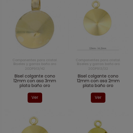
Componentes para cristal.
Componentes para cristal.
Biseles y garras baño oro
Biseles y garras baño oro
20DP913/42
20DP913/32
Bisel colgante cono
Bisel colgante cono
12mm con asa 3mm
12mm con asa 2mm
plata baño oro
plata baño oro
Ver
Ver