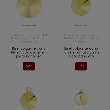
Componentes para cristal.
Componentes para cristal.
Biseles y garras baño oro
Biseles y garras baño oro
20DP913/34
20DP913/35
Bisel colgante cono
Bisel colgante cono
14mm con asa 2mm
10mm con asa 2mm
plata baño oro
plata baño oro
Ver
Ver