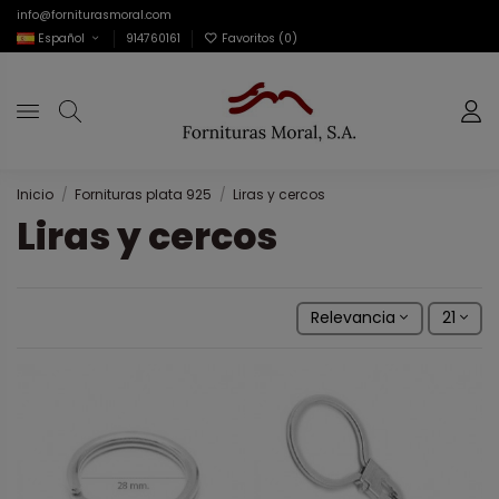
info@forniturasmoral.com
Español
914760161
Favoritos (
0
)
Inicio
Fornituras plata 925
Liras y cercos
Liras y cercos
Relevancia
21