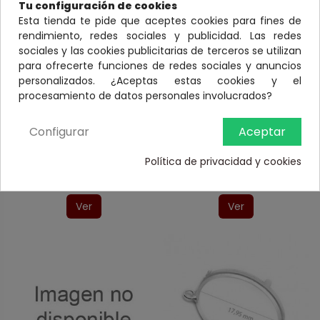
Tu configuración de cookies
Esta tienda te pide que aceptes cookies para fines de
rendimiento, redes sociales y publicidad. Las redes
sociales y las cookies publicitarias de terceros se utilizan
para ofrecerte funciones de redes sociales y anuncios
personalizados. ¿Aceptas estas cookies y el
procesamiento de datos personales involucrados?
Liras y cercos
Liras y cercos
Configurar
Aceptar
0200C120/4
020000C121
Cerco interior 30 mm
Cerco interior 34,3 mm
Política de privacidad y cookies
con anilla 2,8 mm +
con anilla 2,8m
enganche 7mm
Ver
Ver