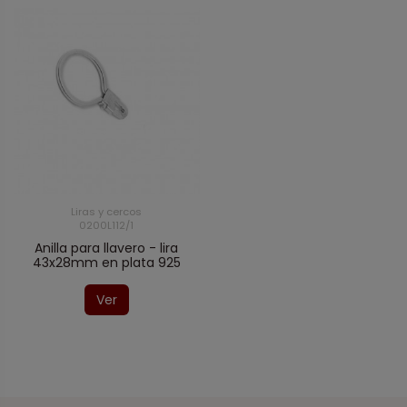
Liras y cercos
0200L112/1
Anilla para llavero - lira
43x28mm en plata 925
Ver