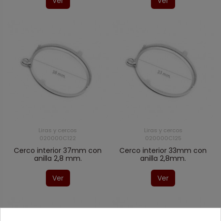
Ver
Ver
Liras y cercos
Liras y cercos
020000C122
020000C125
Cerco interior 37mm con
Cerco interior 33mm con
anilla 2,8 mm.
anilla 2,8mm.
Ver
Ver