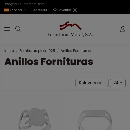
info@forniturasmoral.com
Español
914760161
Favoritos (
0
)
Inicio
Fornituras plata 925
Anillos Fornituras
Anillos Fornituras
Relevancia
24