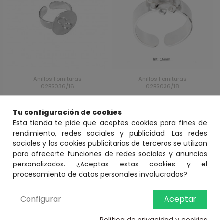
Anillos Fornituras
Anillos Fornituras
02BS036/16
02BS036/18
Anillo con disco 14 mm y
Anillo base 9,5 mm y
anilla-hilo 1mm en plata
anilla-hilo 1mm en plata
Tu configuración de cookies
de ley 925
de ley 925
Esta tienda te pide que aceptes cookies para fines de
rendimiento, redes sociales y publicidad. Las redes
Ver
Ver
sociales y las cookies publicitarias de terceros se utilizan
para ofrecerte funciones de redes sociales y anuncios
personalizados. ¿Aceptas estas cookies y el
procesamiento de datos personales involucrados?
Configurar
Aceptar
Política de privacidad y cookies