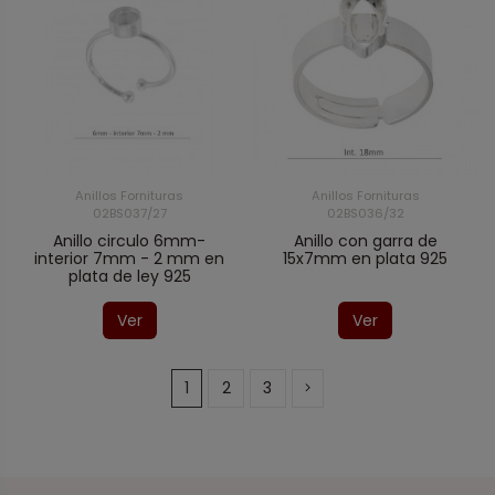
Anillos Fornituras
Anillos Fornituras
02BS037/27
02BS036/32
Anillo circulo 6mm-
Anillo con garra de
interior 7mm - 2 mm en
15x7mm en plata 925
plata de ley 925
Ver
Ver
1
2
3