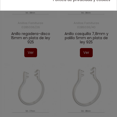
Anillos Fornituras
Anillos Fornituras
02BS036/26
02BS036/40
Anillo regadera-disco
Anillo casquilla 7,8mm y
15mm en plata de ley
palillo 5mm en plata de
925
ley 925
Ver
Ver