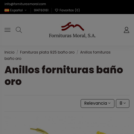
info@forniturasmoral.com
Español
914760161
Favoritos (
0
)
Inicio
Fornituras plata 925 baño oro
Anillos fornituras
baño oro
Anillos fornituras baño
oro
Relevancia
8