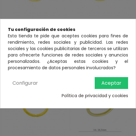
Anillos fornituras baño oro
Anillos fornituras baño oro
Tu configuración de cookies
20BS036/67
20BS036/68
Esta tienda te pide que aceptes cookies para fines de
Anillo con bola y disco de
Anillo con bola y casquilla
rendimiento, redes sociales y publicidad. Las redes
8mm en plata 925 baño
de 8mm en plata 925
sociales y las cookies publicitarias de terceros se utilizan
oro
baño oro
para ofrecerte funciones de redes sociales y anuncios
personalizados. ¿Aceptas estas cookies y el
Ver
Ver
procesamiento de datos personales involucrados?
Configurar
Aceptar
Política de privacidad y cookies