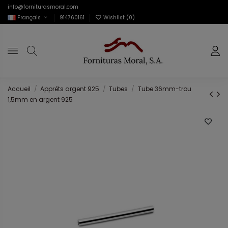
info@forniturasmoral.com
Français
914760161
Wishlist (
0
)
Accueil
Apprêts argent 925
Tubes
Tube 36mm-trou
1,5mm en argent 925