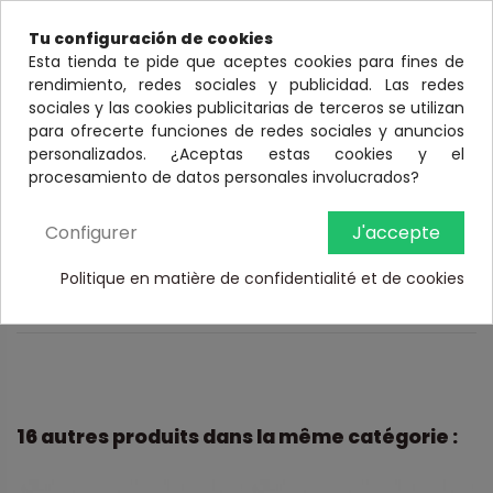
Tube en argent 925. Longueur de 36 mm, extérieur de 2
Tu configuración de cookies
mm et intérieur de 1,5 mm.
Esta tienda te pide que aceptes cookies para fines de
rendimiento, redes sociales y publicidad. Las redes
sociales y las cookies publicitarias de terceros se utilizan
Concernant les grandes quantités, des différences dans le
para ofrecerte funciones de redes sociales y anuncios
nombre de pièces de +/- 5 % sont possibles dans la
personalizados. ¿Aceptas estas cookies y el
mesure où les commandes seront préparées par rapport
procesamiento de datos personales involucrados?
au poids moyen.
Configurer
J'accepte
Détails du produit
Politique en matière de confidentialité et de cookies
Poids: 0.40 g
16 autres produits dans la même catégorie :