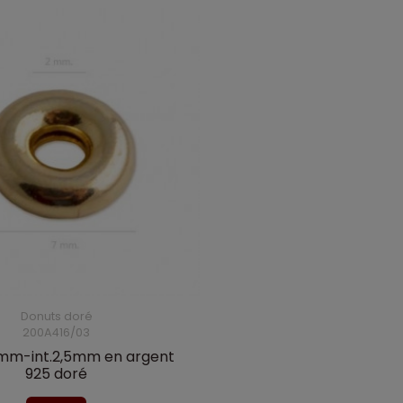
Donuts doré
200A416/03
mm-int.2,5mm en argent
925 doré