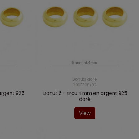
Donuts doré
200E328/02
argent 925
Donut 6 - trou 4mm en argent 925
doré
View