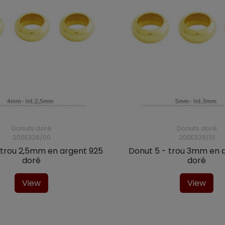
Donuts doré
Donuts doré
200E328/00
200E328/01
 trou 2,5mm en argent 925
Donut 5 - trou 3mm en 
doré
doré
View
View