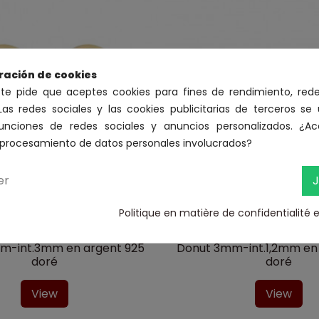
ración de cookies
 te pide que aceptes cookies para fines de rendimiento, rede
Las redes sociales y las cookies publicitarias de terceros se 
funciones de redes sociales y anuncios personalizados. ¿Ac
l procesamiento de datos personales involucrados?
er
J
Politique en matière de confidentialité 
Donuts doré
Donuts doré
200B320/37
200B321/03
m-int.3mm en argent 925
Donut 3mm-int.1,2mm en
doré
doré
View
View