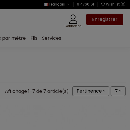
Français
914760161
Wishlist (
0
)
Enregistrer
Connexion
s par mètre
Fils
Services
Affichage 1-7 de 7 article(s)
Pertinence
7