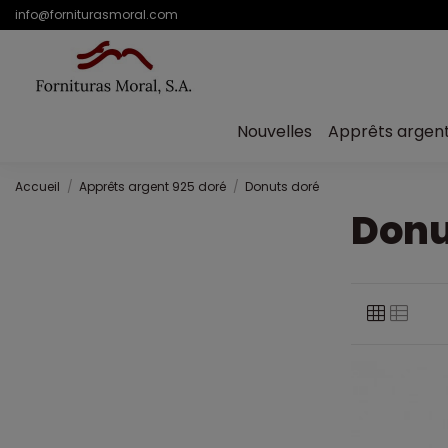
info@forniturasmoral.com
Nouvelles
Apprêts argen
Accueil
Apprêts argent 925 doré
Donuts doré
Donu