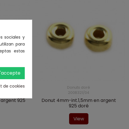
s sociales y
utilizan para
eptas estas
'accepte
et de cookies
Donuts doré
200B321/04
 argent 925
Donut 4mm-int.1,5mm en argent
925 doré
View