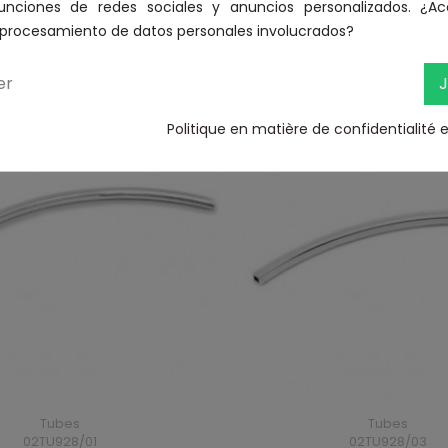
funciones de redes sociales y anuncios personalizados. ¿Ac
l procesamiento de datos personales involucrados?
e :
er
J
Politique en matière de confidentialité 
Tubes
Tubes
02TU928/01
02TU928/03