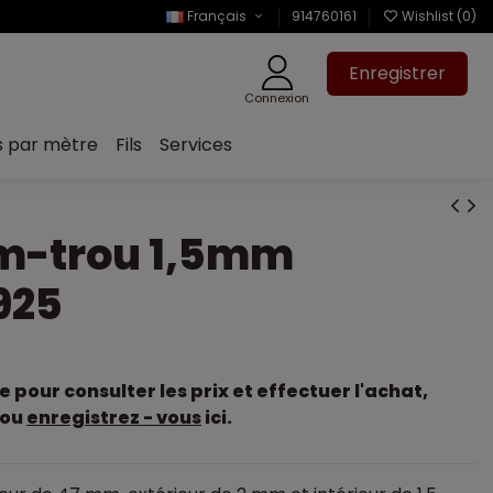
Français
914760161
Wishlist (
0
)
Enregistrer
Connexion
s par mètre
Fils
Services
m-trou 1,5mm
925
pour consulter les prix et effectuer l'achat,
ou
enregistrez - vous
ici.