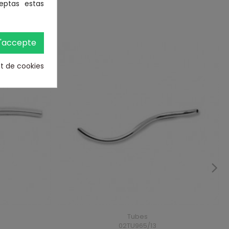
eptas estas
'accepte
et de cookies
Tubes
02TU965/13