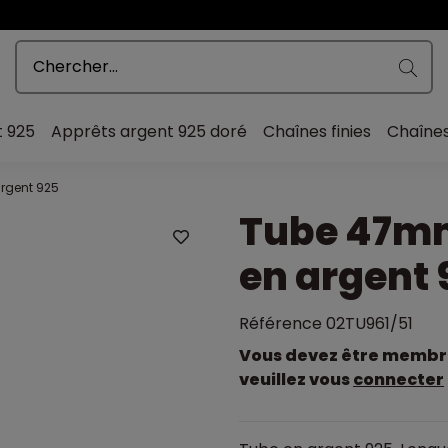
t 925
Apprêts argent 925 doré
Chaînes finies
Chaîne
rgent 925
Tube 47m
en argent 
Référence
02TU961/51
Vous devez être membre 
veuillez vous
connecter