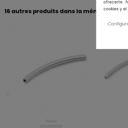
ofrecerte 
cookies y e
16 autres produits dans la même catégori
Configur
Tubes
02TU928/00